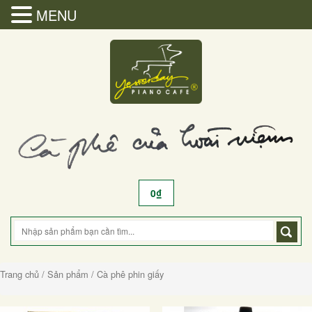
MENU
0
₫
Trang chủ
/
Sản phẩm
/ Cà phê phin giấy
Cà phê phin giấy