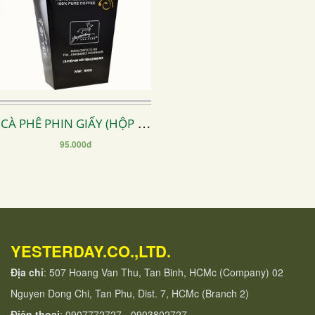
CÀ PHÊ PHIN GIẤY (HỘP 05
PHIN GIẤY )
95.000đ
YESTERDAY.CO.,LTD.
Địa chỉ
: 507 Hoang Van Thu, Tan Binh, HCMc (Company) 02
Nguyen Dong Chi, Tan Phu, Dist. 7, HCMc (Branch 2)
Điện thoại
: 0907772727 - 0903802727