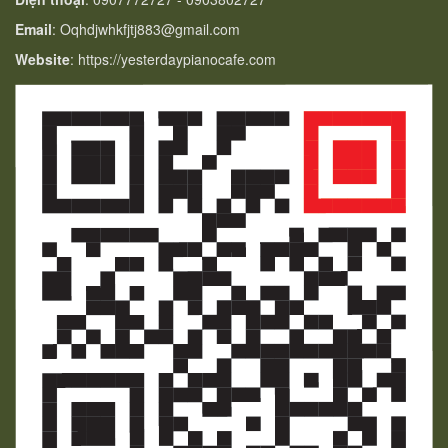
Email
: Oqhdjwhkfjtj883@gmail.com
Website
: https://yesterdaypianocafe.com