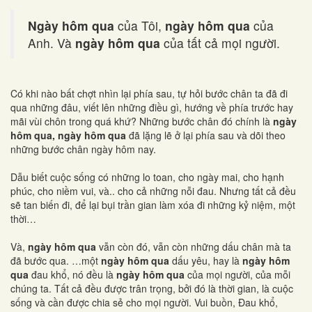
Ngày hôm qua
của Tôi,
ngày hôm qua
của
Anh. Và
ngày hôm qua
của tất cả mọi người.
Có khi nào bất chợt nhìn lại phía sau, tự hỏi bước chân ta đã đi
qua những đâu, viết lên những điều gì, hướng về phía trước hay
mãi vùi chôn trong quá khứ? Những bước chân đó chính là
ngày
hôm qua, ngày hôm qua
đã lặng lẽ ở lại phía sau và dõi theo
những bước chân ngày hôm nay.
Dẫu biết cuộc sống có những lo toan, cho ngày mai, cho hạnh
phúc, cho niềm vui, và.. cho cả những nỗi đau. Nhưng tất cả đều
sẽ tan biến đi, để lại bụi trần gian làm xóa đi những kỷ niệm, một
thời…
Và,
ngày hôm qua
vẫn còn đó, vẫn còn những dấu chân mà ta
đã bước qua. …một
ngày hôm qua
dấu yêu, hay là
ngày hôm
qua
đau khổ, nó đều là
ngày hôm qua
của mọi người, của mỗi
chúng ta. Tất cả đều được trân trọng, bởi đó là thời gian, là cuộc
sống và cần được chia sẻ cho mọi người. Vui buồn, Đau khổ,